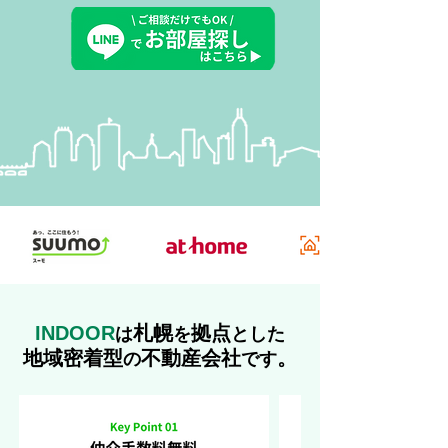
INDOOR
札幌
拠点
は
を
とした
地域密着型
不動産会社
。
の
です